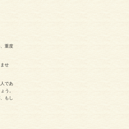
か、重度
りませ
職人であ
しょう。
が、もし