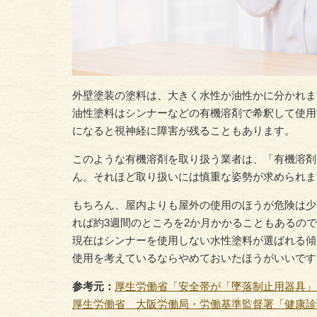
外壁塗装の塗料は、大きく水性か油性かに分かれま
油性塗料はシンナーなどの有機溶剤で希釈して使用
になると視神経に障害が残ることもあります。
このような有機溶剤を取り扱う業者は、「有機溶剤
ん。それほど取り扱いには慎重な姿勢が求められま
もちろん、屋内よりも屋外の使用のほうが危険は少
れば約3週間のところを2か月かかることもあるの
現在はシンナーを使用しない水性塗料が選ばれる傾
使用を考えているならやめておいたほうがいいです
参考元：
厚生労働省「安全帯が「墜落制止用器具」
厚生労働省 大阪労働局・労働基準監督署「健康診