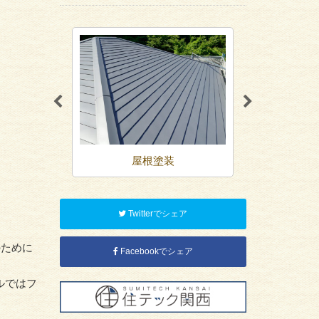
装
屋根塗装
シーリ
Twitterでシェア
のために
Facebookでシェア
ルではフ