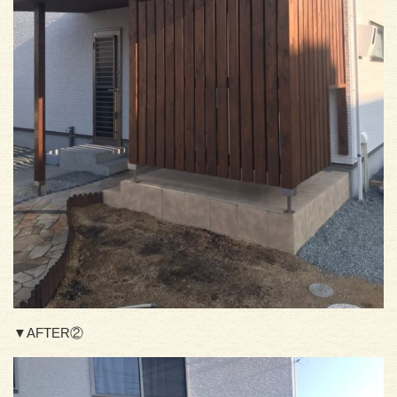
▼AFTER②