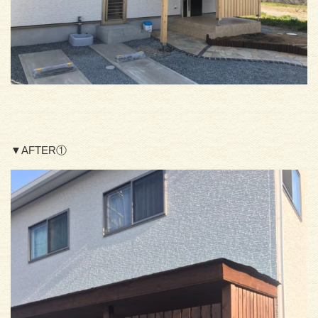
▼AFTER①