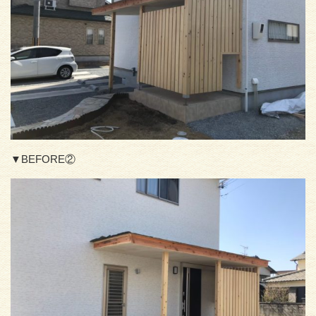
▼BEFORE②