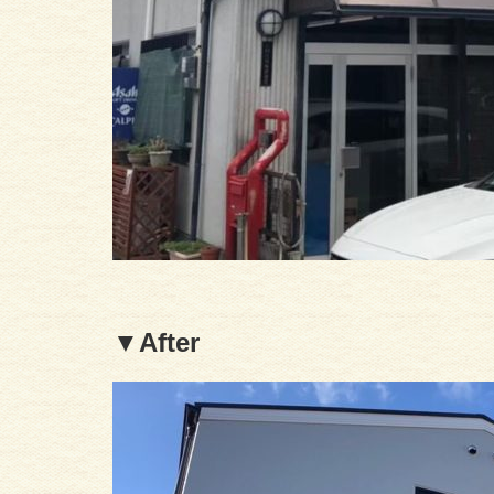
▼After